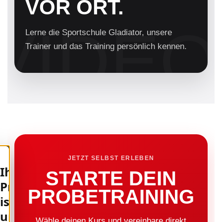
VOR ORT.
Lerne die Sportschule Gladiator, unsere
Trainer und das Training persönlich kennen.
JETZT SELBST ERLEBEN
Ihre
STARTE DEIN
Privatsphäre
PROBETRAINING
ist
uns
Wähle deinen Kurs und vereinbare direkt