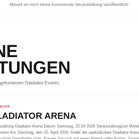
Aktuell ist noch keine kommende Veranstaltung veröffentlicht.
NE
LTUNGEN
ttgefundenen Gladiator-Events.
BLICK
LADIATOR ARENA
staltung Gladiator Arena Datum Samstag, 25.04.2026 Veranstaltungsort Mitte
ieren Am Samstag, den 25. April 2026, findet die spektakuläre Gladiator Aren
lschule Gersthofen statt. Freuen Sie sich auf einen Abend voller Action, Sp