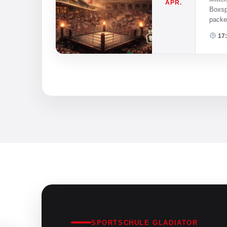
APR.
Boxsp
packe
17:
SPORTSCHULE GLADIATOR