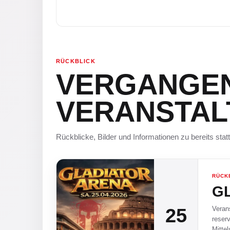
RÜCKBLICK
VERGANGE
VERANSTA
Rückblicke, Bilder und Informationen zu bereits sta
RÜCK
G
25
Veran
reserv
Mitte