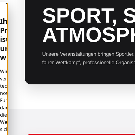
SPORT, 
Ihre
ATMOSP
Privatsphäre
ist
uns
Unsere Veranstaltungen bringen Sportler
wichtig
fairer Wettkampf, professionelle Organisa
Wir
verwenden
technisch
notwendige
Funktionen,
damit
diese
Website
sicher