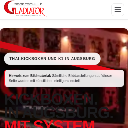
Menü
THAI-KICKBOXEN UND K1 IN AUGSBURG
Hinweis zum Bildmaterial:
Sämtliche Bilddarstellungen auf dieser
Seite wurden mit künstlicher Intelligenz erstellt.
KICKBOXEN.
IN AUGSBURG.
MIT SYSTEM.