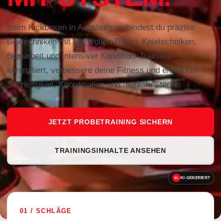
Beim Kickboxen in Augsburg verbindest du präzise
Boxtechniken mit kraftvollen Tritten, Knietechniken,
Beinarbeit und intensiver Kondition. Trainiere
kontrolliert, verbessere deine Fitness und entwickle
Schnelligkeit, Koordination und mentale Stärke.
JETZT PROBETRAINING SICHERN
TRAININGSINHALTE ANSEHEN
KI-GENERIERT
01 / SCHLÄGE