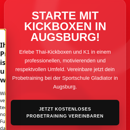
STARTE MIT
KICKBOXEN IN
AUGSBURG!
Ihre
Privatsphäre
Erlebe Thai-Kickboxen und K1 in einem
ist
professionellen, motivierenden und
uns
respektvollen Umfeld. Vereinbare jetzt dein
wichtig
Probetraining bei der Sportschule Gladiator in
Augsburg.
Wir
verwenden
technisch
JETZT KOSTENLOSES
notwendige
PROBETRAINING VEREINBAREN
Funktionen,
damit