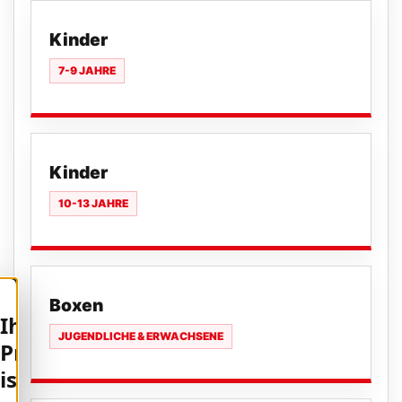
Kinder
7-9 JAHRE
Kinder
10-13 JAHRE
Boxen
Ihre
JUGENDLICHE & ERWACHSENE
Privatsphäre
ist