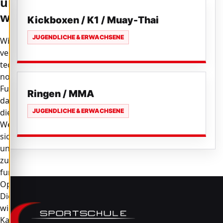
uns
wichtig
Kickboxen / K1 / Muay-Thai
JUGENDLICHE & ERWACHSENE
Wir
verwenden
technisch
notwendige
Funktionen,
Ringen / MMA
damit
JUGENDLICHE & ERWACHSENE
diese
Website
sicher
und
zuverlässig
funktioniert.
Optionale
Dienste,
wie
Karten,